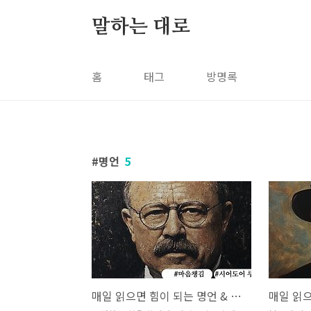
본문 바로가기
말하는 대로
홈
태그
방명록
명언
5
매일 읽으면 힘이 되는 명언 & 이야기 시리즈 (Ep.12: 시어도어 루스벨트)