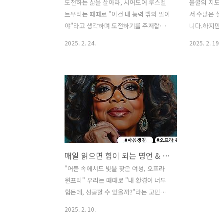
도전하는 삶을 살아라, 시어도어 루스벨
불굴의 지도
트우리는 때때로 "이건 내 능력 밖의 일이
서 수많은 
야"라고 생각하며 도전하기를 주저합니
니다.하지만
다.하지만 진정한 성장은 새로운 도전 속
는 사람만이
2025. 2. 24.
2025. 2. 19
에서 이루어집니다.오늘은 미국 역사상
다.그 대표
가장 강한 리더 중 한 명이었던 시어도어
(Winston
루스벨트(Theodore Roosevelt)의 철
리더십과 철
학을 통해 도전하는 삶의 중요성을 이야
승리를 만
기해볼까요? 1. 시어도어 루스벨트는 누
요? 1. 
구인가?시어도어 루스벨트(1858-1919)
처칠(1874
는 미국의 제26대 대통령으로, 강인한 정
2차 세계대
신력과 끊임없는 도전 정신을 가진 지도
위기의 순
자였습니다.그는 어릴 적 허약한 체질을
발휘하며, 
매일 읽으면 힘이 되는 명언 & 이야기 시리즈 (Ep.5: 오프라 윈프리)
극복하기 위해 꾸준히 운동을 했고, 성인
하지만 그의
이 되어서는 미국 역사에서 가장 개혁적
지 않았습니
"어둠 속에서도 빛을 찾은 여성, 오프라
인 대통령 중 한 명이 되었습니다.그는 자
선했고, 정
윈프리" 우리는 때때로 "내 환경이 너무
연보호, 반독점법, 노동자 권리 보호 등 다
수많은 비
힘든데, 성공할 수 있을까?"라는 고민을
양한 개혁을 주도하며, 미국을 더..
결코 포기하
합니다.하지만 진정한 성공은 환경이 아
2025. 2. 10.
니라, 자신을 믿고 앞으로 나아가는 사람