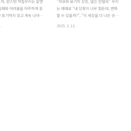
자, 윈스턴 처칠우리는 살면
"자유와 용기의 상징, 넬슨 만델라" 우리
실패와 어려움을 마주하게 됩
는 때때로 "내 상황이 너무 힘든데, 변화
 포기하지 않고 계속 나아가
할 수 있을까?", "이 세상을 더 나은 곳으
 결국 목표를 이룰 수 있습니
로 만들 수 있을까?"라는 고민을 합니다.
.
2025. 2. 12.
적인 인물이 바로 윈스턴 처칠
하지만 진정한 리더는 역경 속에서도 희
 Churchill)입니다.오늘은 그의
망을 잃지 않고, 변화를 만들어냅니다.그
학을 통해, 역경을 이겨내고
대표적인 인물이 바로 넬슨 만델라
들어가는 법을 이야기해볼까
(Nelson Mandela)입니다.오늘은 그의
윈스턴 처칠은 누구인가?윈스턴
도전과 철학, 그리고 우리가 어려움을 극
-1965)은 영국의 총리이자, 제
복하고 더 나은 사람이 되는 데 도움이 될
전의 영웅으로 불립니다.그는
실천 방법을 함께 나눠볼까요? 1. 넬슨 만
간에도 흔들리지 않는 리더십을
델라는 누구인가?넬슨 만델라(1918-
영국을 승리로 이끌었습니다.
2013)는 남아프리카 공화국의 반(反)아파
 인생은 늘 승리로만 가득하
르트헤이트 운동 지도자이자, 민주적으로
다.그는 여러 번 선거에서 낙
선출된 첫 흑인 대통령입니다.그는 평등
치적으로 어려움을 겪었으며,
과 자유를 위해 싸우며, 27년 동안 감옥에
판을 받았습니다.그러나 그는
갇혀 있었지만, 절대 포기하지 않았습니
지 않았고, 결국 세계 역..
다.그의 끊임없는 노..