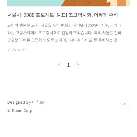
서울시 ‘9988 프로젝트’ 발표! 초고령사회, 어떻게 준비하고 있을까?
노인이 행복한 도시, 서울을 위한 변화가 시작됐다2025년 기준, 우리나
라는 고령사회에서 초고령사회로 진입하고 있습니다. 특히 서울은 전국
평균보다 빠른 고령화 속도를 보이며, ‘시니어 라이프’를 준비하는 것이
더는 미래의 일이 아닌 현실이 되었죠.이런 상황 속에서 서울시가 야심
2025. 5. 27.
차게 발표한 것이 바로 **‘9988 서울 프로젝트’**입니다. 단순 복지정책
이 아니라, 돌봄부터 일자리, 여가, 환경까지 시니어의 ‘삶의 질’ 전반을
1
다루는 통합 전략인데요. 어떤 내용이 담겨 있는지, 왜 지금 꼭 알아야 할
소식인지 자세히 정리해봅니다.9988 서울 프로젝트 핵심 정리1. 프로젝
트 명의 의미: "99세까지 팔팔하게!"‘9988’이라는 이름은 99세까지 건
강하고 활기차게 살 수 있는 도시를 만들겠다는 의미입니다..
Designed by 티스토리
© Daum Corp.