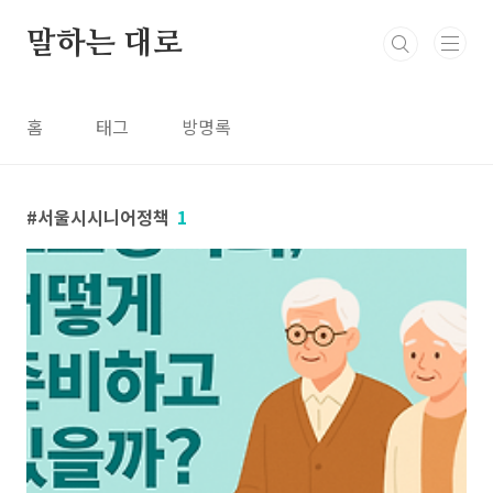
본문 바로가기
말하는 대로
홈
태그
방명록
서울시시니어정책
1