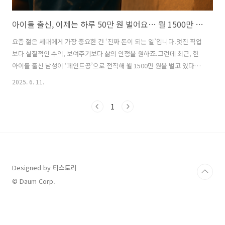
아이돌 출신, 이제는 하루 50만 원 벌어요… 월 1500만 원, 현실 노동의 반전
요즘 젊은 세대에게 가장 중요한 건 ‘진짜 돈이 되는 일’입니다.멋진 직업
보다 실질적인 수익, 보여주기보다 삶의 안정을 원하죠.그런데 최근, 한
아이돌 출신 남성이 ‘페인트공’으로 전직해 월 1500만 원을 벌고 있다는
뉴스가 화제가 되고 있어요.화려한 무대에서 벗어나 페인트칠로 하루 50
2025. 6. 11.
만 원을 버는 삶, 그 선택의 이유는 무엇일까요? 1. 아이돌의 삶, 정말 안
정적일까?겉으론 화려해 보이는 연예계지만,아이돌 생계는 **‘계약 종료
1
후 무명으로 남을 가능성’**이 항상 존재합니다.보조 출연·서브 방송을
전전하던 그는 현실적인 결정을 하기로 했죠.2. “하루 벌고, 하루 먹는
다” 대신페인트공이라는 직업을 선택한 그는 오전 7시부터 오후 4시까지
근무하며하루 50만 원, 월 25~30일 일하면 1500만 ..
Designed by 티스토리
© Daum Corp.