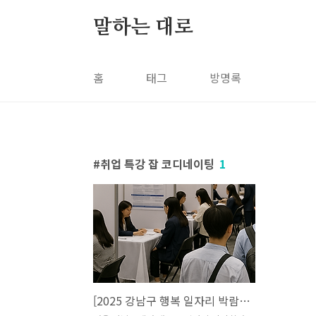
본문 바로가기
말하는 대로
홈
태그
방명록
취업 특강 잡 코디네이팅
1
[2025 강남구 행복 일자리 박람회] 코엑스에서 열린다! 구직자 필참 정보 총정리