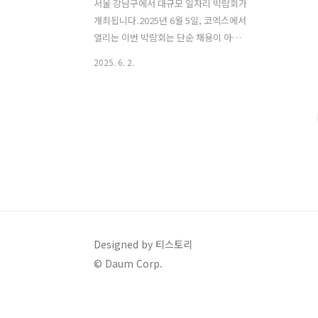
서울 강남구에서 대규모 일자리 박람회가
개최됩니다.2025년 6월 5일, 코엑스에서
열리는 이번 박람회는 단순 채용이 아닌
취업 준비생을 위한 다양한 프로그램까지
2025. 6. 2.
함께하는 종합형 박람회로 주목받고 있습
니다. 강남구 최대 규모 단독 주최 일자리
박람회이번 **‘2025 강남구 행복 일자리
박람회’**는 서울시 자치구 중 단독 주최
로는 최대 규모로 알려졌으며, 채용을 희
망하는 기업과 구직자를 직접 연결하는
현장 채용의 장이 될 전망입니다.일시:
2025년 6월 5일 (수) 10:00 ~ 17:00장소:
코엑스 1층 B2홀주관/운영: 강남구청 ·
인크루트참여 기업 및 프로그램 안내이번
박람회에는 국민연금공단, 한국오츠카제
Designed by 티스토리
약, 한미약품, 헥토파이낸셜 등총 80개 기
© Daum Corp.
업이 참여해 구직자들과 현장에서 면접
및 채용 ..