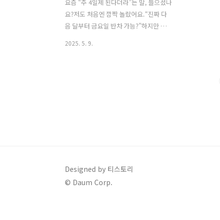
요즘 “주 4일제 된다더라”는 말, 들으셨나
요?저도 처음엔 깜짝 놀랐어요.“진짜 다
음 달부터 금요일 반차 가능?”하지만 뉴
스들을 자세히 보면,지금 상황은 “결정된
2025. 5. 9.
것”이 아니라 **“논의 시작 단계”**에 불
과해요.특히 2025년 지금,노조와 기업 간
의 임단협 협상에서 갈등이 아주 팽팽한
상태입니다.지금 무슨 일이 벌어지고 있
을까요?주체입장 요약노조(찬성)“일과 삶
의 균형을 위해 주 4.5일제는 필요하다”경
영계(반대)“인건비 부담 커지고 생산성 떨
어질 수 있어 불가능하다” 특히 자동차,
반도체, 제조업 대기업에서는노조가 강력
하게 근로시간 단축을 요구하고 있지만,
기업 측은 아예 협상 테이블에 올리는 것
Designed by 티스토리
조차 거부하는 분위기라고 해요.아직은
© Daum Corp.
‘결정된 것’이 아니에요중요한 포인트는
이거예요:정부 차원의 법제화 ..