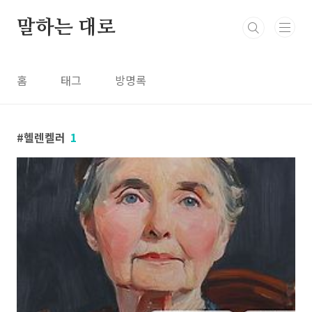
본문 바로가기
말하는 대로
홈
태그
방명록
헬렌켈러
1