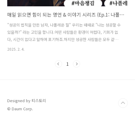
매일 읽으면 힘이 되는 명언 & 이야기 시리즈 (Ep.1: 나폴레온 힐)
"성공의 법칙을 만든 남자, 나폴레온 힐" 우리는 때때로 "나는 성공할 수
있을까?" 라는 고민을 합니다.어떤 사람들은 환경이 어렵다, 기회가 없
다, 시간이 없다고 말하며 포기하죠.하지만 성공한 사람들은 모두 같은
원칙을 따릅니다.그 원칙을 발견하고 정리한 사람이 바로 나폴레온 힐
2025. 2. 4.
(Napoleon Hill)입니다.오늘은 그의 삶과 철학, 그리고 우리가 공부나 목
표를 향해 나아가는 데 도움이 될 실천 방법을 함께 나눠볼까요? 1. 나폴
1
레온 힐은 누구인가?나폴레온 힐(1883-1970)은 세계 최초의 자기계발
서라 불리는 《Think and Grow Rich (생각하라 그리고 부자가 되어
라)》의 저자입니다. 그는 25년 동안 500명 이상의 성공한 인물(앤드류
카네기, 헨리 포드, 토마스 에디슨 등)을 인터..
Designed by 티스토리
© Daum Corp.