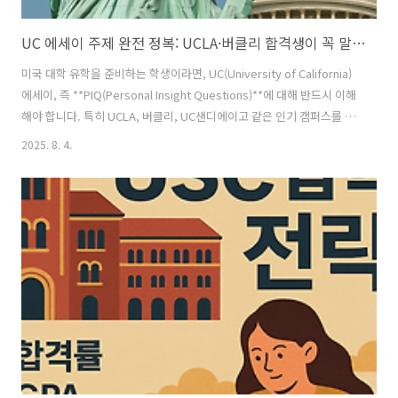
UC 에세이 주제 완전 정복: UCLA·버클리 합격생이 꼭 말하는 전략
미국 대학 유학을 준비하는 학생이라면, UC(University of California)
에세이, 즉 **PIQ(Personal Insight Questions)**에 대해 반드시 이해
해야 합니다. 특히 UCLA, 버클리, UC샌디에이고 같은 인기 캠퍼스를 목
표로 한다면, 이 에세이는 단순한 ‘부가자료’가 아니라 합격을 좌우할 핵
2025. 8. 4.
심 요소입니다.🏫 UC 지원자 폭증 → 에세이 중요도 ↑2025학년도 UC
지원자는 약 25만 명.그 중 173,000명 이상이 UCLA에 지원하며, 입학사
정관들은 수만 건의 지원서를 빠르게 읽어야 합니다. SAT/ACT가 완전히
제외된 시험 블라인드 정책 아래, 입학사정관이 여러분을 평가할 수 있는
거의 유일한 창구가 바로 **에세이(PIQ)**입니다.UC 시스템은 Comm..