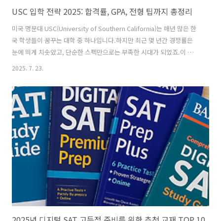
USC 입학 전략 2025: 합격률, GPA, 전형 팁까지 총정리
미국 명문대 USC(University of Southern California)는 매년 많은 한
국 학생들이 꿈꾸는 대학 중 하나입니다.하지만 최근 몇 년간 경쟁률은
눈에 띄게 치솟았고, 단순한 스펙만으로는 부족한 시대가 되었죠.이 글에
서는 2025 USC 합격률부터 GPA·SAT 기준, 지원 전략, 조기 전형 정보,
2025. 7. 23.
에세이 팁까지 한 번에 정리해드립니다.👉 미국 대학 입시를 준비하는
학생·학부모라면 꼭 끝까지 읽어보세요.✅ 2025 USC 입시 핵심 요약항
목내용전체 합격률약 13% (가을+봄 합산 기준)조기 전형 합격률약 7%
(EA 기준)평균 GPA3.85~4.0 (비가중 기준)SAT 중간 50%1460 ~ 1540
점ACT 중간 50%32 ~ 35점상위 10% 내 비율67% 이상에세이 요구전
공 설명..
2025년 디지털 SAT 고득점 준비를 위한 추천 교재 TOP 10