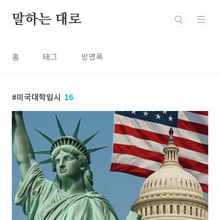
본문 바로가기
말하는 대로
홈
태그
방명록
미국대학입시
16