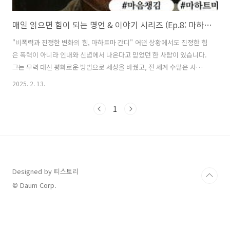
매일 읽으면 힘이 되는 명언 & 이야기 시리즈 (Ep.8: 마하트마 간디)
"비폭력과 진정한 변화의 힘, 마하트마 간디" 어떤 상황에서도 진정한 힘
은 폭력이 아니라 인내와 신념에서 나온다고 믿었던 한 사람이 있습니다.
그는 무력 대신 평화로운 방법으로 세상을 바꿨고, 전 세계 수많은 사람
들에게 용기와 깨달음을 주었습니다.바로 마하트마 간디(Mahatma
2025. 2. 13.
Gandhi)입니다.오늘은 그의 철학과 삶을 통해 우리 자신을 단단하게 만
들고, 삶을 더욱 의미 있게 바꾸는 방법을 이야기해볼까요? 1. 마하트마
1
간디는 누구인가?마하트마 간디(1869-1948)는 비폭력 저항 운동(사티
아그라하)의 창시자이자, 인도의 독립을 이끈 지도자입니다.그는 폭력이
아니라 평화로운 저항과 시민의 힘을 통해 억압에 맞섰으며, 결국 영국으
로부터 인도의 독립을 이끌어냈습니다.그의 사상은 마틴 루서 킹 주니어,
넬..
Designed by 티스토리
© Daum Corp.