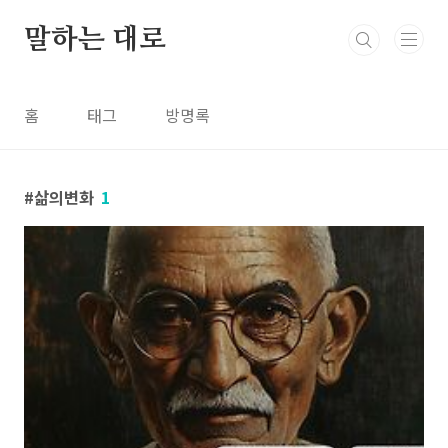
본문 바로가기
말하는 대로
홈
태그
방명록
삶의변화
1