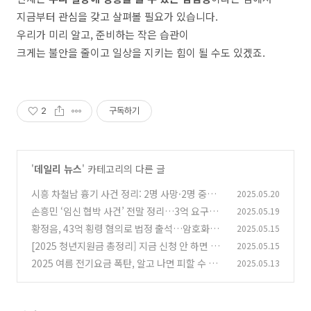
지금부터 관심을 갖고 살펴볼 필요가 있습니다.
우리가 미리 알고, 준비하는 작은 습관이
크게는 불안을 줄이고 일상을 지키는 힘이 될 수도 있겠죠.
2
구독하기
'
데일리 뉴스
' 카테고리의 다른 글
시흥 차철남 흉기 사건 정리: 2명 사망·2명 중
2025.05.20
상…그의 범행 이유는?
손흥민 ‘임신 협박 사건’ 전말 정리…3억 요구한
2025.05.19
(3)
전 연인과 공범 구속
황정음, 43억 횡령 혐의로 법정 출석…암호화폐
2025.05.15
(1)
투자로 사라진 회사돈?
[2025 청년지원금 총정리] 지금 신청 안 하면 손
2025.05.15
(4)
해! 조건·신청법 한눈에 정리
2025 여름 전기요금 폭탄, 알고 나면 피할 수 있
2025.05.13
(1)
습니다
(1)