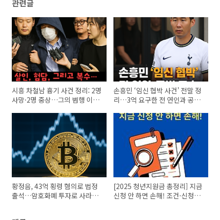
관련글
시흥 차철남 흉기 사건 정리: 2명
손흥민 ‘임신 협박 사건’ 전말 정
사망·2명 중상…그의 범행 이유
리…3억 요구한 전 연인과 공범
는?
구속
황정음, 43억 횡령 혐의로 법정
[2025 청년지원금 총정리] 지금
출석…암호화폐 투자로 사라진
신청 안 하면 손해! 조건·신청법
회사돈?
한눈에 정리