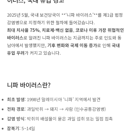
이러스, 국내 유입 경고
2025년 5월, 국내 보건당국이 **‘니파 바이러스’**를 제1급 법정
감염병으로 지정하기 위한 절차에 들어갔습니다.
최대 치사율 75%
,
치료제·백신 없음
,
코로나 이후 가장 위협적인
바이러스
로 알려진 니파 바이러스는 지금까지는 주로 인도와 동
남아에서 발생했지만,
기후 변화와 국제 이동 증가
로 인해
국내
유입 우려
가 커지고 있습니다.
니파 바이러스란?
최초 발생
: 1998년 말레이시아 ‘니파’ 지역에서 발견
전파 경로
: 과일박쥐 → 돼지 → 사람 (인수공통감염병)
감염 방식
: 박쥐의 배설물이 묻은 과일 섭취 또는 밀접 접촉
잠복기
: 5~14일