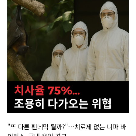
"또 다른 팬데믹 될까?"…치료제 없는 니파 바