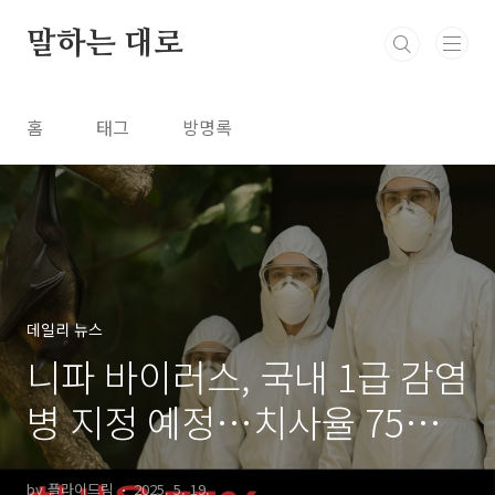
본문 바로가기
말하는 대로
홈
태그
방명록
데일리 뉴스
니파 바이러스, 국내 1급 감염
병 지정 예정…치사율 75%
초고위험 전염병 주의보
by 플라이드림
2025. 5. 19.