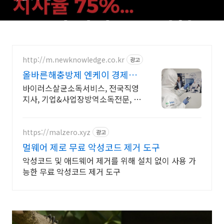
http://m.newknowledge.co.kr
광고
올바른해충방제 엔케이 경제적
인 살균소독
바이러스살균소독서비스, 전국직영
지사, 기업&사업장방역소독전문, 방
역소독장비제조
https://malzero.xyz
광고
멀웨어 제로 무료 악성코드 제거 도구
악성코드 및 애드웨어 제거를 위해 설치 없이 사용 가
능한 무료 악성코드 제거 도구