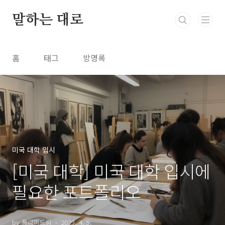
본문 바로가기
말하는 대로
홈
태그
방명록
미국 대학 입시
[미국 대학] 미국 대학 입시에
필요한 포트폴리오
by 플라이드림
2023. 4. 5.