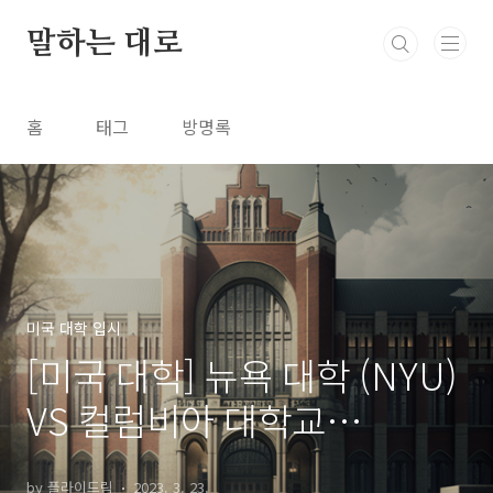
본문 바로가기
말하는 대로
홈
태그
방명록
미국 대학 입시
[미국 대학] 뉴욕 대학 (NYU)
VS 컬럼비아 대학교
(Columbia) 어느 대학이 더
by 플라이드림
2023. 3. 23.