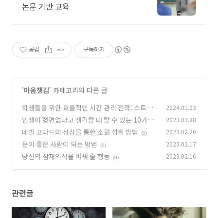
논문 기반 교육
공감
구독하기
'
마음챙김
' 카테고리의 다른 글
학생들을 위한 효율적인 시간 관리 전략: 스트레
2024.01.03
스 없는 학업 생활을 위한 가이드
인생이 형편없다고 생각할 때 할 수 있는 10가지
2023.03.28
(0)
네빌 고다드의 상상을 통한 소원 성취 방법
2023.02.20
(0)
(0)
운이 좋은 사람이 되는 방법
2023.02.17
(0)
당신의 잠재의식을 바꿔 줄 행동
2023.02.16
(0)
관련글