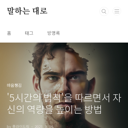
본문 바로가기
말하는 대로
홈
태그
방명록
마음챙김
'5시간의 법칙'을 따르면서 자
신의 역량을 높이는 방법
by 플라이드림
2023. 3. 16.